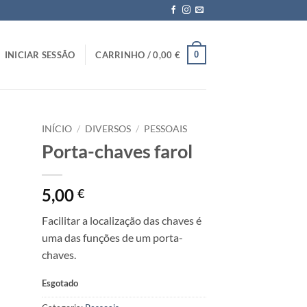
0
INICIAR SESSÃO
CARRINHO /
0,00
€
INÍCIO
/
DIVERSOS
/
PESSOAIS
Porta-chaves farol
nar
 de
os
5,00
€
Facilitar a localização das chaves é
uma das funções de um porta-
chaves.
Esgotado