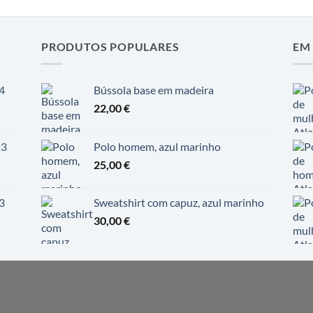
PRODUTOS POPULARES
EM
4
Bússola base em madeira
22,00
€
23
Polo homem, azul marinho
25,00
€
3
Sweatshirt com capuz, azul marinho
30,00
€