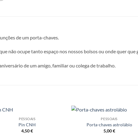
 funções de um porta-chaves.
ue não ocupe tanto espaço nos nossos bolsos ou onde quer que 
niversário de um amigo, familiar ou colega de trabalho.
PESSOAIS
PESSOAIS
Adicionar
Adicio
Pin CNH
Porta-chaves astrolábio
a lista de
a lista
4,50
€
5,00
€
desejos
desej