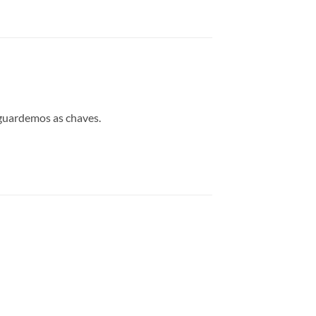
guardemos as chaves.
nar
 de
os