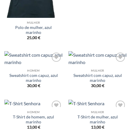
MULHER
Polo de mulher, azul
marinho
25,00
€
Adicionar
Adicionar
a lista de
a lista de
HOMEM
MULHER
desejos
desejos
Sweatshirt com capuz, azul
Sweatshirt com capuz, azul
marinho
marinho
30,00
€
30,00
€
HOMEM
MULHER
Adicionar
Adicionar
T-Shirt de homem, azul
T-Shirt de mulher, azul
a lista de
a lista de
marinho
marinho
desejos
desejos
13,00
€
13,00
€