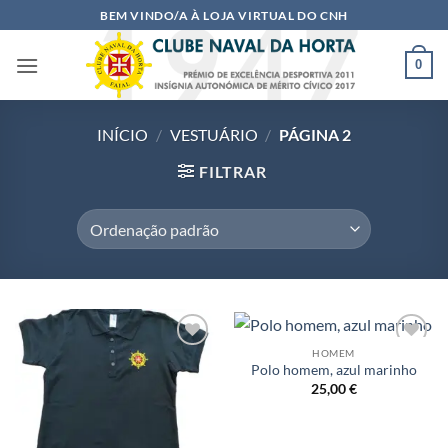
Skip
BEM VINDO/A À LOJA VIRTUAL DO CNH
to
content
0
INÍCIO
/
VESTUÁRIO
/
PÁGINA 2
FILTRAR
HOMEM
Adicionar
Adicionar
Polo homem, azul marinho
a lista de
a lista de
desejos
desejos
25,00
€