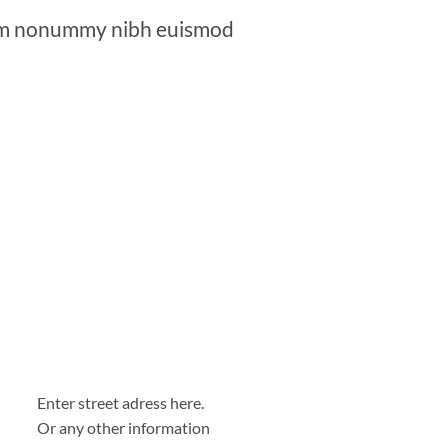
diam nonummy nibh euismod
Enter street adress here.
Or any other information